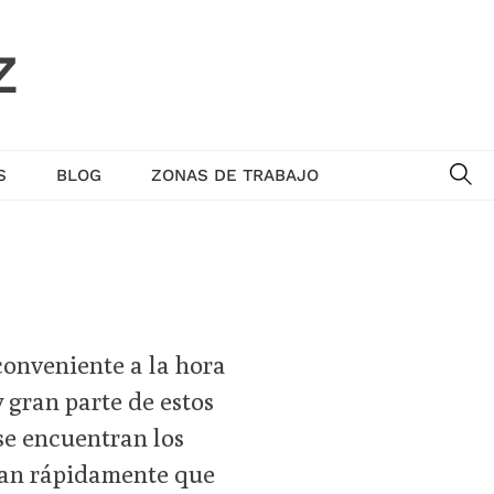
Z
SE
S
BLOG
ZONAS DE TRABAJO
conveniente a la hora
y gran parte de estos
 se encuentran los
 tan rápidamente que