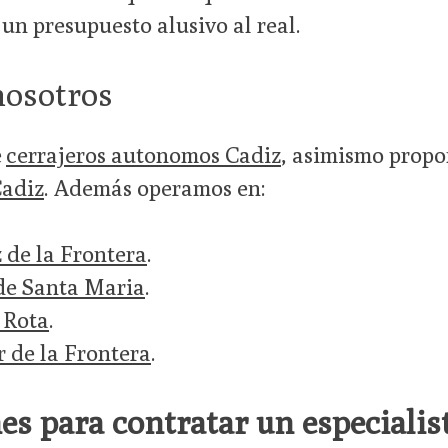
un presupuesto alusivo al real.
nosotros
e
cerrajeros autonomos Cadiz
, asimismo prop
Cadiz
. Además operamos en:
z de la Frontera
.
 de Santa Maria
.
 Rota
.
r de la Frontera
.
s para contratar un especialis